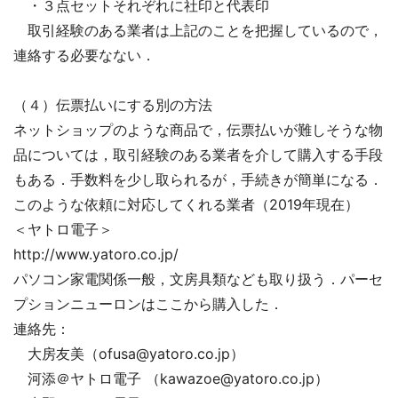
・３点セットそれぞれに社印と代表印
取引経験のある業者は上記のことを把握しているので，
連絡する必要なない．
（４）伝票払いにする別の方法
ネットショップのような商品で，伝票払いが難しそうな物
品については，取引経験のある業者を介して購入する手段
もある．手数料を少し取られるが，手続きが簡単になる．
このような依頼に対応してくれる業者（2019年現在）
＜ヤトロ電子＞
http://www.yatoro.co.jp/
パソコン家電関係一般，文房具類なども取り扱う．パーセ
プションニューロンはここから購入した．
連絡先：
大房友美（ofusa@yatoro.co.jp）
河添＠ヤトロ電子 （kawazoe@yatoro.co.jp）